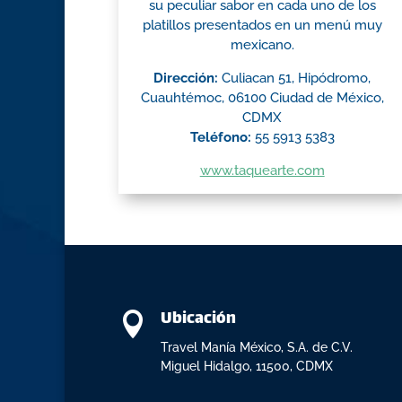
su peculiar sabor en cada uno de los
platillos presentados en un menú muy
mexicano.
Dirección:
Culiacan 51, Hipódromo,
Cuauhtémoc, 06100 Ciudad de México,
CDMX
Teléfono:
55 5913 5383
www.taquearte.com
Ubicación

Travel Manía México, S.A. de C.V.
Miguel Hidalgo, 11500, CDMX