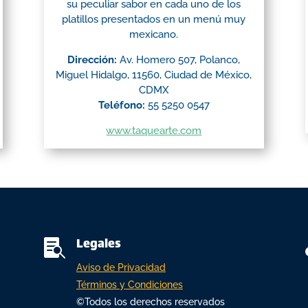
su peculiar sabor en cada uno de los
platillos presentados en un menú muy
mexicano.
Dirección:
Av. Homero 507, Polanco,
Miguel Hidalgo, 11560, Ciudad de México,
CDMX
Teléfono:
55 5250 0547
www.taquearte.com
Legales

Aviso de Privacidad
Términos y Condiciones
©Todos los derechos reservados