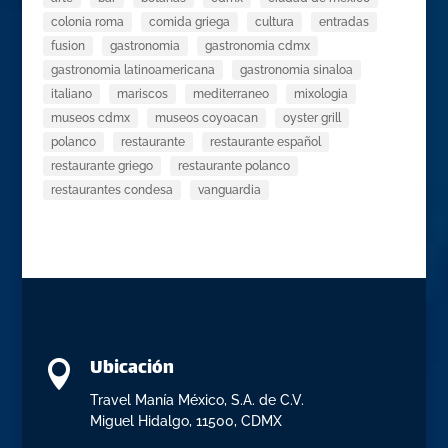
colonia roma
comida griega
cultura
entradas
fusion
gastronomia
gastronomia cdmx
gastronomia latinoamericana
gastronomia sinaloa
italiano
mariscos
mediterraneo
mixologia
museos cdmx
museos coyoacan
oyster grill
polanco
restaurante
restaurante español
restaurante griego
restaurante polanco
restaurantes condesa
vanguardia
Ubicación

Travel Manía México, S.A. de C.V.
Miguel Hidalgo, 11500, CDMX