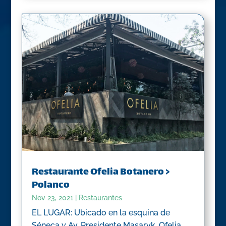
Restaurante Ofelia Botanero >
Polanco
Nov 23, 2021
|
Restaurantes
EL LUGAR: Ubicado en la esquina de
Séneca y Av. Presidente Masaryk, Ofelia