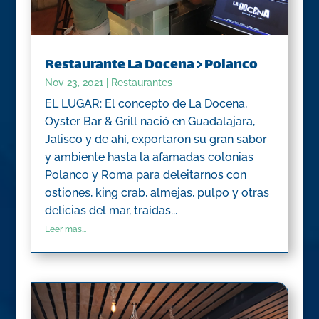
Restaurante La Docena > Polanco
Nov 23, 2021
|
Restaurantes
EL LUGAR: El concepto de La Docena,
Oyster Bar & Grill nació en Guadalajara,
Jalisco y de ahí, exportaron su gran sabor
y ambiente hasta la afamadas colonias
Polanco y Roma para deleitarnos con
ostiones, king crab, almejas, pulpo y otras
delicias del mar, traídas...
Leer mas...