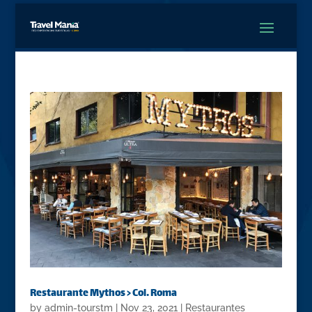
Restaurante Mythos > Col. Roma
by
admin-tourstm
|
Nov 23, 2021
|
Restaurantes