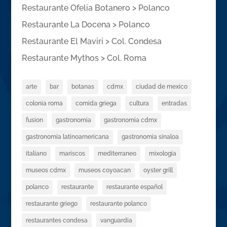
Restaurante Ofelia Botanero > Polanco
Restaurante La Docena > Polanco
Restaurante El Maviri > Col. Condesa
Restaurante Mythos > Col. Roma
arte
bar
botanas
cdmx
ciudad de mexico
colonia roma
comida griega
cultura
entradas
fusion
gastronomia
gastronomia cdmx
gastronomia latinoamericana
gastronomia sinaloa
italiano
mariscos
mediterraneo
mixologia
museos cdmx
museos coyoacan
oyster grill
polanco
restaurante
restaurante español
restaurante griego
restaurante polanco
restaurantes condesa
vanguardia