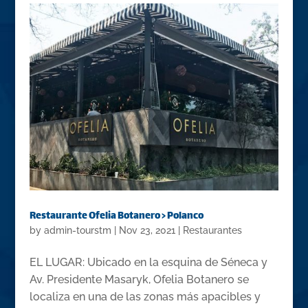
Restaurante Ofelia Botanero > Polanco
by
admin-tourstm
|
Nov 23, 2021
|
Restaurantes
EL LUGAR: Ubicado en la esquina de Séneca y
Av. Presidente Masaryk, Ofelia Botanero se
localiza en una de las zonas más apacibles y