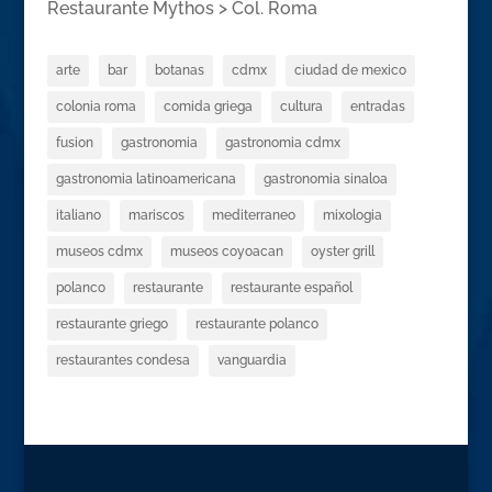
Restaurante Mythos > Col. Roma
arte
bar
botanas
cdmx
ciudad de mexico
colonia roma
comida griega
cultura
entradas
fusion
gastronomia
gastronomia cdmx
gastronomia latinoamericana
gastronomia sinaloa
italiano
mariscos
mediterraneo
mixologia
museos cdmx
museos coyoacan
oyster grill
polanco
restaurante
restaurante español
restaurante griego
restaurante polanco
restaurantes condesa
vanguardia