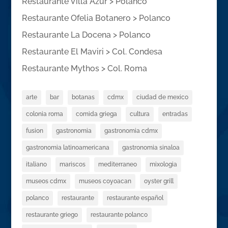
Restaurante Villa Azur > Polanco
Restaurante Ofelia Botanero > Polanco
Restaurante La Docena > Polanco
Restaurante El Maviri > Col. Condesa
Restaurante Mythos > Col. Roma
arte
bar
botanas
cdmx
ciudad de mexico
colonia roma
comida griega
cultura
entradas
fusion
gastronomia
gastronomia cdmx
gastronomia latinoamericana
gastronomia sinaloa
italiano
mariscos
mediterraneo
mixologia
museos cdmx
museos coyoacan
oyster grill
polanco
restaurante
restaurante español
restaurante griego
restaurante polanco